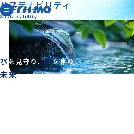
サ
ス
テ
ナ
ビ
リ
テ
ィ
S
u
s
t
a
i
n
a
b
i
l
i
t
y
ごあいさつ
水
水
を見守り、
を創り、
会社概要
アクセス・拠点情報
未来
へつなぐ。
NicheTop2030
サステナビリティの3つの柱
私たちのものづくり
「環境」・「社会」・「経済」の観点から
サスティナビリティ
未来に向けた人材育成、
地域に根差した事業展開を通じて
東北の地から「水を見守る、水を創る」