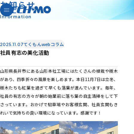
お
知
ら
せ
I
n
f
o
r
m
a
t
i
o
n
てくもんwebコラム
2025.11.07
ごあいさつ
社員有志の美化活動
会社概要
アクセス・拠点情報
山形県長井市にある山形本社工場にはたくさんの植栽や樹木
があり、四季折々の風景を楽しめます。本日11月7日は立冬、
NicheTop2030
樹木たちも紅葉を過ぎて早くも落葉が進んでいます。毎年、
私たちのものづくり
社員の有志の方々が朝の始業前に落ち葉の自主清掃をして下
サスティナビリティ
さっています。おかげで駐車場やお客様玄関、社員玄関もき
れいで気持ちの良い環境になっています。感謝です！